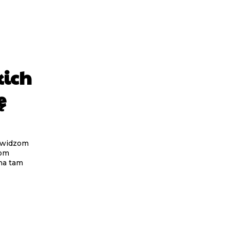
kich
ę
a widzom
tom
na tam