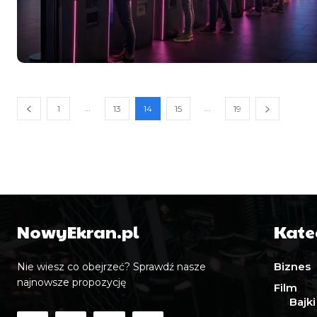
...
...
1
13
14
15
19
NowyEkran.pl
Kate
Biznes
Nie wiesz co obejrzeć? Sprawdź nasze
najnowsze propozycję
Film
Bajki