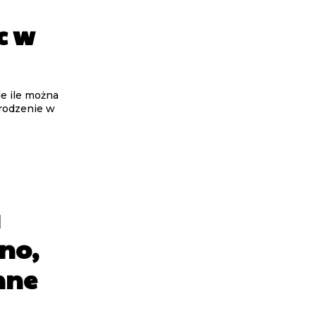
c w
le ile można
rodzenie w
a
ino,
nne