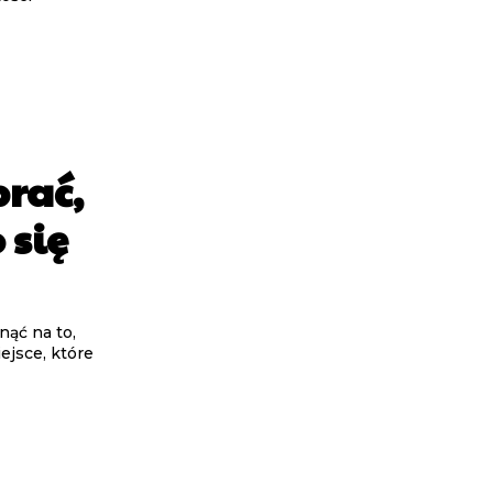
brać,
 się
nąć na to,
ejsce, które