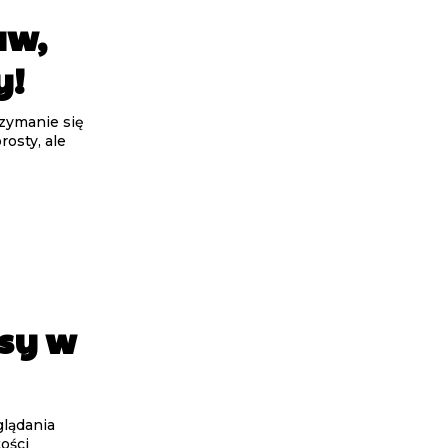
aw,
y!
zymanie się
rosty, ale
osy w
glądania
ości