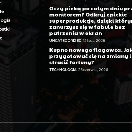
y
Oczy pieką po całym dniu pr
le
monitorem? Odkryj epickie
superprodukcje, dzięki któr
logia
zanurzysz się w fabule bez
stki
patrzenia w ekran
ci
UNCATEGORIZED
13 lipca, 2026
Kupno nowego flagowca. Ja
przygotować się na zmiany i
stracić fortuny?
TECHNOLOGIA
26 czerwca, 2026