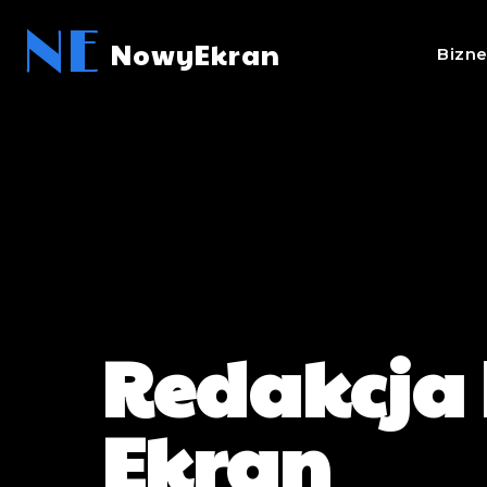
NE
NowyEkran
Bizn
Redakcja
Ekran