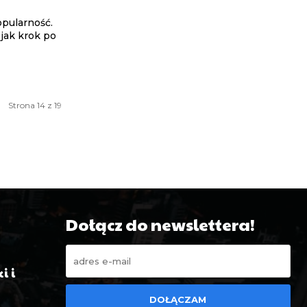
opularność.
 jak krok po
Strona 14 z 19
Dołącz do newslettera!
i i
DOŁĄCZAM