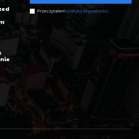
zed
Przeczytałem
politykę prywatności
.
ym
k
 nie