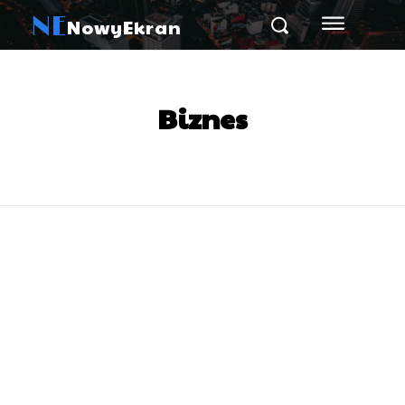
NE
NowyEkran
Biznes