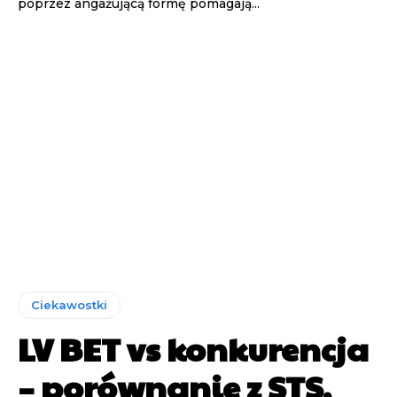
poprzez angażującą formę pomagają...
Ciekawostki
LV BET vs konkurencja
– porównanie z STS,