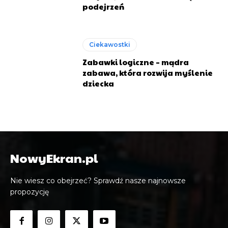
podejrzeń
Ciekawostki
Zabawki logiczne – mądra
zabawa, która rozwija myślenie
dziecka
NowyEkran.pl
Nie wiesz co obejrzeć? Sprawdź nasze najnowsze
propozycję