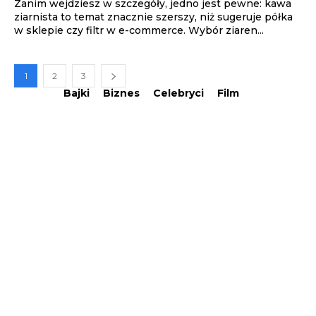
Zanim wejdziesz w szczegóły, jedno jest pewne: kawa
ziarnista to temat znacznie szerszy, niż sugeruje półka
w sklepie czy filtr w e-commerce. Wybór ziaren...
1
2
3
Bajki
Biznes
Celebryci
Film