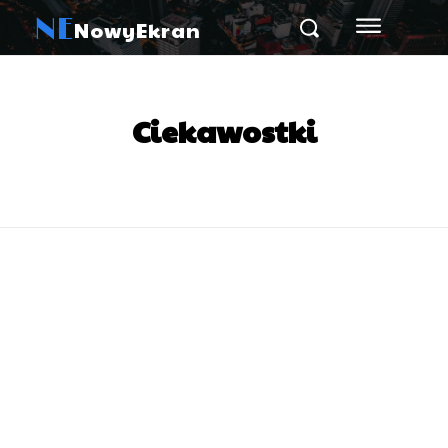
NE
NowyEkran
Ciekawostki