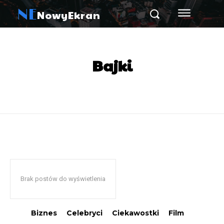
NE
NowyEkran
Bajki
Brak postów do wyświetlenia
Biznes
Celebryci
Ciekawostki
Film