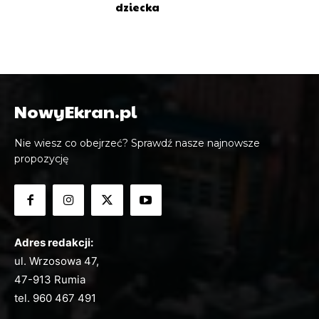
dziecka
NowyEkran.pl
Nie wiesz co obejrzeć? Sprawdź nasze najnowsze
propozycję
Adres redakcji:
ul. Wrzosowa 47,
47-913 Rumia
tel.
960 467 491