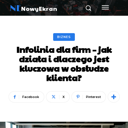
NE
NowyEkran
BIZNES
Infolinia dla firm – jak
działa i dlaczego jest
kluczowa w obsłudze
klienta?
Facebook
X
Pinterest