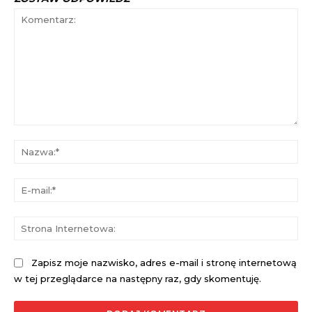
Komentarz:
Na
E-
mai
St
Int
Zapisz moje nazwisko, adres e-mail i stronę internetową
w tej przeglądarce na następny raz, gdy skomentuję.