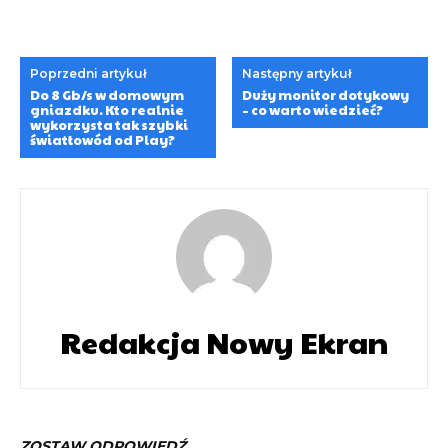
Poprzedni artykuł
Następny artykuł
Do 8 Gb/s w domowym
Duży monitor dotykowy
gniazdku. Kto realnie
– co warto wiedzieć?
wykorzysta tak szybki
światłowód od Play?
Redakcja Nowy Ekran
ZOSTAW ODPOWIEDŹ