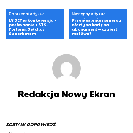
Poprzedni artykuł
Następny artykuł
LV BET vs konkurencja –
Przeniesienie numeru z
porównanie z STS,
oferty na kartę na
Fortuną, Betclic i
abonament — czy jest
Superbetem
możliwe?
Redakcja Nowy Ekran
ZOSTAW ODPOWIEDŹ