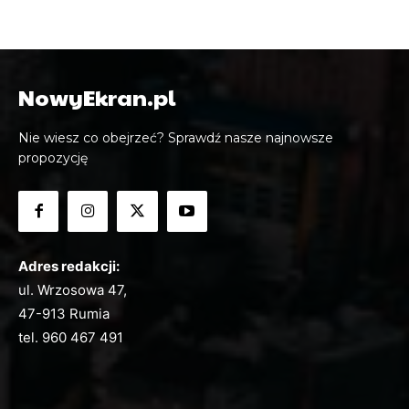
NowyEkran.pl
Nie wiesz co obejrzeć? Sprawdź nasze najnowsze
propozycję
Adres redakcji:
ul. Wrzosowa 47,
47-913 Rumia
tel.
960 467 491