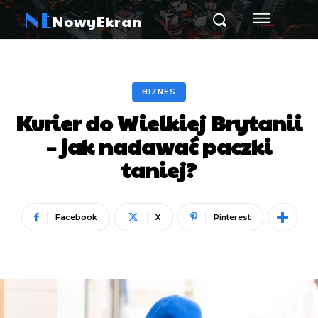
NE
NowyEkran
BIZNES
Kurier do Wielkiej Brytanii
– jak nadawać paczki
taniej?
Facebook
X
Pinterest