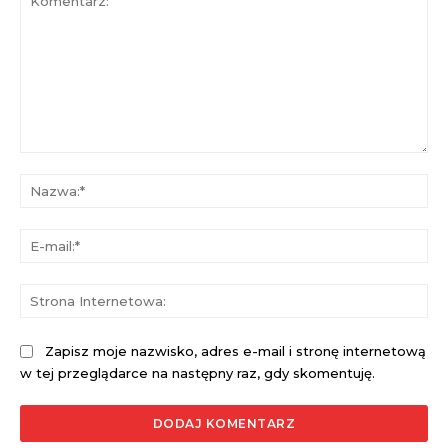
Komentarz:
Na
E-
mai
St
Int
Zapisz moje nazwisko, adres e-mail i stronę internetową
w tej przeglądarce na następny raz, gdy skomentuję.