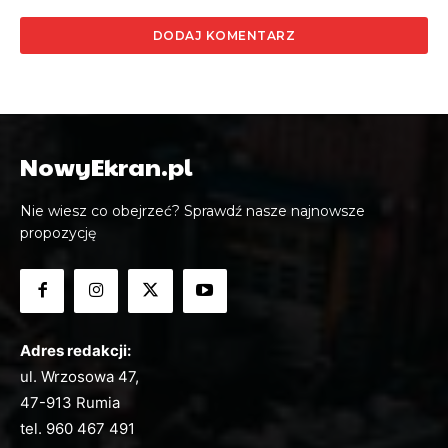
NowyEkran.pl
Nie wiesz co obejrzeć? Sprawdź nasze najnowsze
propozycję
Adres redakcji:
ul. Wrzosowa 47,
47-913 Rumia
tel.
960 467 491