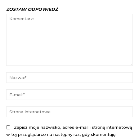
ZOSTAW ODPOWIEDŹ
Komentarz:
Na
E-
mai
St
Int
Zapisz moje nazwisko, adres e-mail i stronę internetową
w tej przeglądarce na następny raz, gdy skomentuję.