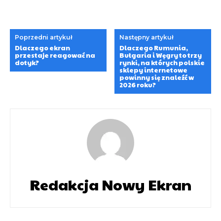
Poprzedni artykuł
Następny artykuł
Dlaczego ekran
Dlaczego Rumunia,
przestaje reagować na
Bułgaria i Węgry to trzy
dotyk?
rynki, na których polskie
sklepy internetowe
powinny się znaleźć w
2026 roku?
Redakcja Nowy Ekran