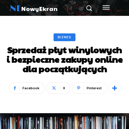
NE
NowyEkran
BIZNES
Sprzedaż płyt winylowych
i bezpieczne zakupy online
dla początkujących
Facebook
X
Pinterest