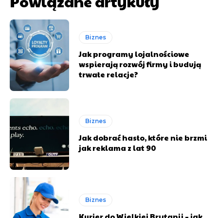
Powiązane artykuły
Biznes
Jak programy lojalnościowe
wspierają rozwój firmy i budują
trwałe relacje?
Biznes
Jak dobrać hasło, które nie brzmi
jak reklama z lat 90
Biznes
Kurier do Wielkiej Brytanii – jak